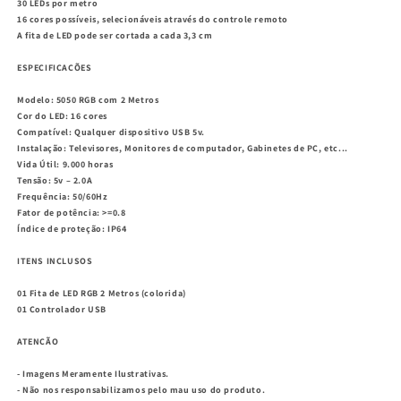
30 LEDs por metro
16 cores possíveis, selecionáveis através do controle remoto
A fita de LED pode ser cortada a cada 3,3 cm
ESPECIFICAÇÕES
Modelo: 5050 RGB com 2 Metros
Cor do LED: 16 cores
Compatível: Qualquer dispositivo USB 5v.
Instalação: Televisores, Monitores de computador, Gabinetes de PC, etc...
Vida Útil: 9.000 horas
Tensão: 5v – 2.0A
Frequência: 50/60Hz
Fator de potência: >=0.8
Índice de proteção: IP64
ITENS INCLUSOS
01 Fita de LED RGB 2 Metros (colorida)
01 Controlador USB
ATENÇÃO
- Imagens Meramente Ilustrativas.
- Não nos responsabilizamos pelo mau uso do produto.