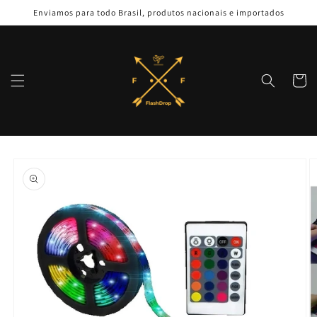
Pular
Enviamos para todo Brasil, produtos nacionais e importados
para o
conteúdo
Carrinh
Pular para
as
informações
do produto