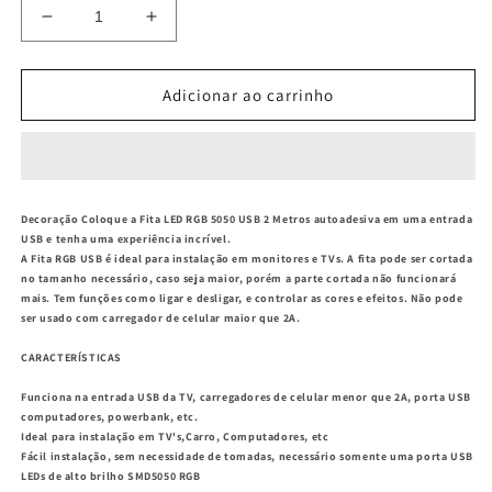
Diminuir
Aumentar
a
a
quantidade
quantidade
de
de
Adicionar ao carrinho
Led
Led
Tape
Tape
5050
5050
Rgb
Rgb
2M
2M
Decoração
Coloque a Fita LED RGB 5050 USB 2 Metros autoadesiva em uma entrada
5v
5v
USB e tenha uma experiência incrível.
Usb
Usb
A Fita RGB USB é ideal para instalação em monitores e TVs. A fita pode ser cortada
For
For
no tamanho necessário, caso seja maior, porém a parte cortada não funcionará
mais. Tem funções como ligar e desligar, e controlar as cores e efeitos. Não pode
Tv
Tv
ser usado com carregador de celular maior que 2A.
Pc
Pc
Car
Car
CARACTERÍSTICAS
Funciona na entrada USB da TV, carregadores de celular menor que 2A, porta USB
computadores, powerbank, etc.
Ideal para instalação em TV's,Carro, Computadores, etc
Fácil instalação, sem necessidade de tomadas, necessário somente uma porta USB
LEDs de alto brilho SMD5050 RGB