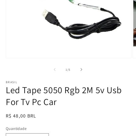
Abrir
Ab
mídia
m
1
2
de
1
/
5
na
n
janela
ja
BRASIL
modal
m
Led Tape 5050 Rgb 2M 5v Usb
For Tv Pc Car
Preço
R$ 48,00 BRL
normal
Quantidade