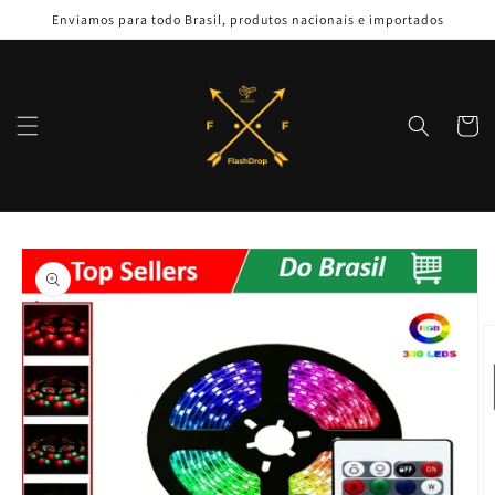
Pular
Enviamos para todo Brasil, produtos nacionais e importados
para o
conteúdo
Carrinh
Pular para
as
informações
do produto