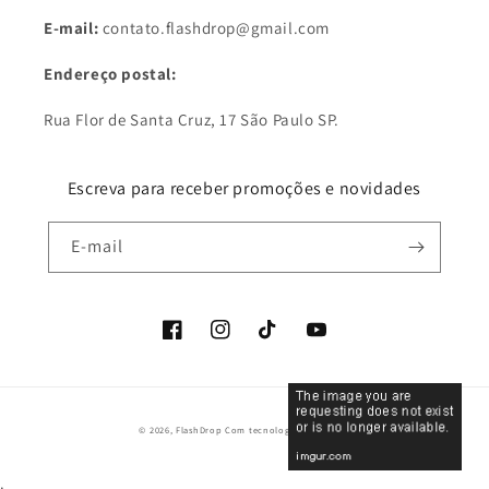
E-mail:
contato.flashdrop@gmail.com
Endereço postal:
Rua Flor de Santa Cruz, 17 São Paulo SP.
Escreva para receber promoções e novidades
E-mail
Facebook
Instagram
TikTok
YouTube
Formas
© 2026,
FlashDrop
Com tecnologia da Shopify
de
pagamento
.