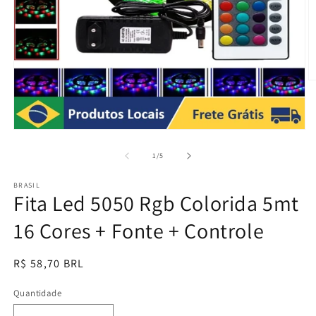
Ab
m
2
n
ja
Abrir
m
mídia
1
de
1
/
5
na
janela
BRASIL
modal
Fita Led 5050 Rgb Colorida 5mt
16 Cores + Fonte + Controle
Preço
R$ 58,70 BRL
normal
Quantidade