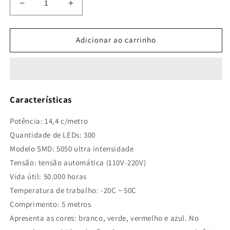
Diminuir
Aumentar
a
a
quantidade
quantidade
de
de
Adicionar ao carrinho
Fita
Fita
Led
Led
5050
5050
Rgb
Rgb
Colorida
Colorida
Características
5mt
5mt
16
16
Potência: 14,4 c/metro
Cores
Cores
Quantidade de LEDs: 300
+
+
Fonte
Fonte
Modelo SMD: 5050 ultra intensidade
+
+
Tensão: tensão automática (110V-220V)
Controle
Controle
Vida útil: 50.000 horas
Temperatura de trabalho: -20C ~ 50C
Comprimento: 5 metros
Apresenta as cores: branco, verde, vermelho e azul. No